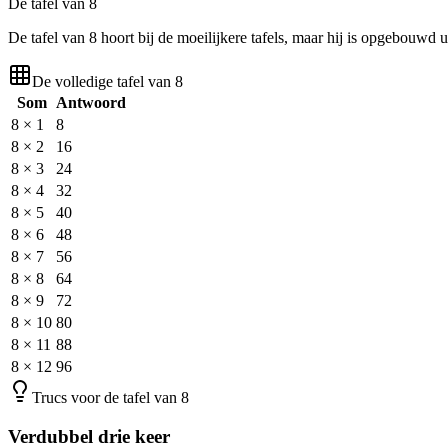
De tafel van 8
De tafel van 8 hoort bij de moeilijkere tafels, maar hij is opgebouwd 
De volledige tafel van 8
Som
Antwoord
8
×
1
8
8
×
2
16
8
×
3
24
8
×
4
32
8
×
5
40
8
×
6
48
8
×
7
56
8
×
8
64
8
×
9
72
8
×
10
80
8
×
11
88
8
×
12
96
Trucs voor de tafel van 8
Verdubbel drie keer