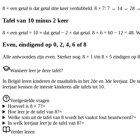
8 × een getal is dat getal drie keer verdubbeld. 8 × 7: 7 → 14 → 28 
Tafel van 10 minus 2 keer
8 × een getal = 10 × dat getal − 2 × dat getal. 8 × 6 = 60 − 12 = 48. 
Even, eindigend op 0, 2, 4, 6 of 8
Alle antwoorden zijn even. Sterker nog: 8 × 1 t/m 8 × 5 eindigen op 8, 
Wanneer leer je deze tafel?
In België leren kinderen de maaltafels in het 2de en 3de leerjaar. De 
leerjaar kennen de meeste kinderen alle tafels tot 10.
Veelgestelde vragen
Hoeveel is 8 × 7?
+
Hoe leer je de tafel van 8?
+
Welke som uit de tafel van 8 wordt het vaakst fout beantwoord?
+
In welk leerjaar leer je de tafel van 8?
+
Verder lezen