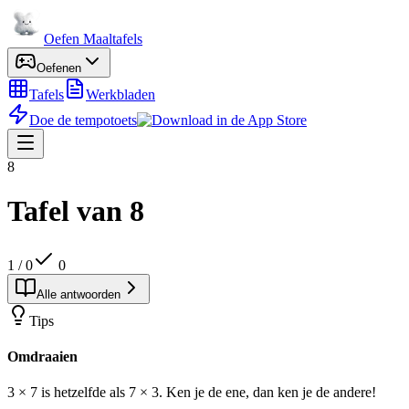
Oefen Maaltafels
Oefenen
Tafels
Werkbladen
Doe de tempotoets
8
Tafel van
8
1
/
0
0
Alle antwoorden
Tips
Omdraaien
3 × 7 is hetzelfde als 7 × 3. Ken je de ene, dan ken je de andere!