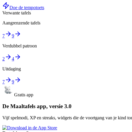
Doe de tempotoets
Verwante tafels
Aangrenzende tafels
7
9
Verdubbel patroon
2
4
Uitdaging
7
9
Gratis app
De Maaltafels app, versie 3.0
Vijf spelmodi, XP en streaks, widgets die de voortgang van je kind ton